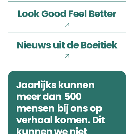
Look
Look Good Feel Better
Good
Feel
Better
Nieuws
Nieuws uit de Boeitiek
uit
de
Boeitiek
Jaarlijks kunnen
meer dan
500
mensen
bij ons op
verhaal komen. Dit
kunnen we niet