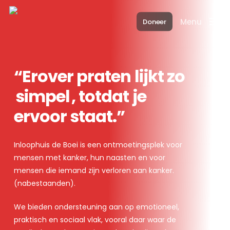
Skip
to
Menu
Doneer
main
content
“Erover praten lijkt zo
simpel
, totdat je
ervoor staat.”
Inloophuis de Boei is een ontmoetingsplek voor
mensen met kanker, hun naasten en voor
mensen die iemand zijn verloren aan kanker.
(nabestaanden).
We bieden ondersteuning aan op emotioneel,
praktisch en sociaal vlak, vooral daar waar de