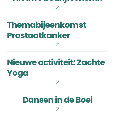
Themabijeenkomst
Themabijeenkomst
Prostaatkanker
Prostaatkanker
Nieuwe
Nieuwe activiteit: Zachte
activiteit:
Zachte
Yoga
Yoga
Dansen
Dansen in de Boei
in
de
Boei