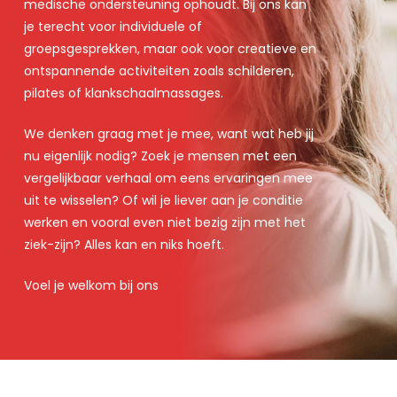
medische ondersteuning ophoudt. Bij ons kan
je terecht voor individuele of
groepsgesprekken, maar ook voor creatieve en
ontspannende activiteiten zoals schilderen,
pilates of klankschaalmassages.
We denken graag met je mee, want wat heb jij
nu eigenlijk nodig? Zoek je mensen met een
vergelijkbaar verhaal om eens ervaringen mee
uit te wisselen? Of wil je liever aan je conditie
werken en vooral even niet bezig zijn met het
ziek-zijn? Alles kan en niks hoeft.
Voel je welkom bij ons