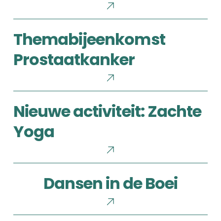
Themabijeenkomst
Themabijeenkomst
Prostaatkanker
Prostaatkanker
Nieuwe
Nieuwe activiteit: Zachte
activiteit:
Zachte
Yoga
Yoga
Dansen
Dansen in de Boei
in
de
Boei
Look