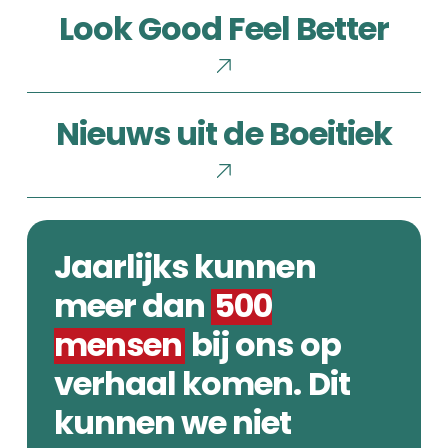
Look Good Feel Better
Good
Feel
Better
Nieuws
Nieuws uit de Boeitiek
uit
de
Boeitiek
Jaarlijks kunnen
meer dan
500
mensen
bij ons op
verhaal komen. Dit
kunnen we niet