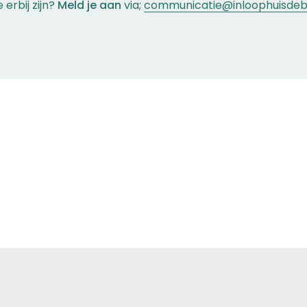
e erbij zijn?
Meld je aan
via;
communicatie@inloophuisdebo