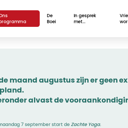
Ons
De
In gesprek
Vri
programma
Boei
met…
wor
 de maand augustus zijn er geen ext
pland.
eronder alvast de vooraankondigi
maandag 7 september start de
Zachte Yoga
.