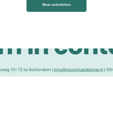
Meer activiteiten
Altijd tijd voor een gesprek
m in cont
weg 70-72 te Rotterdam |
info@inloophuisdeboei.nl
| 01
Facebook
Instagram
LinkedIn