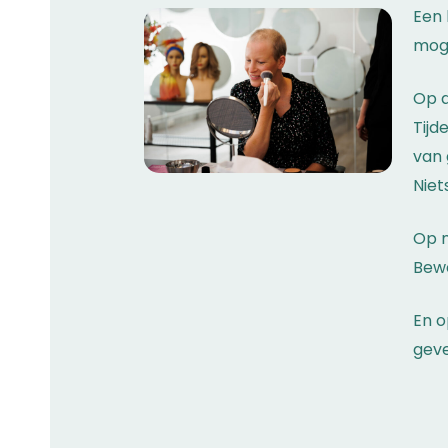
Een 
moge
Op d
Tijd
van 
Niet
Op 
Bewe
En o
gev