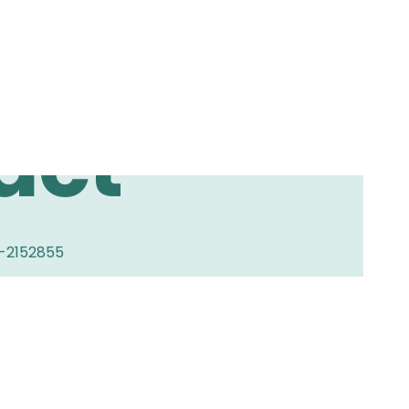
act
0-2152855