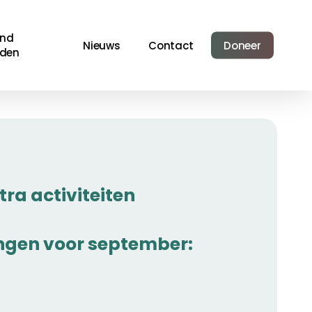
Menu
end
Nieuws
Contact
Doneer
den
ra activiteiten
ngen voor september: